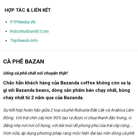
HỢP TÁC & LIÊN KẾT
PTPMedia.VN
Robothutbuiv33.Com
Tripfriends.Info
CÀ PHÊ BAZAN
Uống cà phê chất nói chuyện thật!
Chắc hẳn khách hàng của Bazanda coffee không còn xa lạ
gì với Bazanda beans, dòng sản phẩm bán chạy nhất, bùng
cháy nhất từ 2 năm qua của Bazanda.
Sự kết hợp hoàn hảo giữa 2 loại cà phê Robusta Đăk Lăk và Arabica Lâm
Đồng. Với trái chín cây hơn 90% tạo ra được vị chua thanh đặc trưng, vị
đắng nhẹ nơi nơi cổ họng, với dải mùi rất phong phú của trái cây rừng...
Hơn nữa, áp dụng phương pháp rang mộc hiện đại tạo nên dòng cà phê