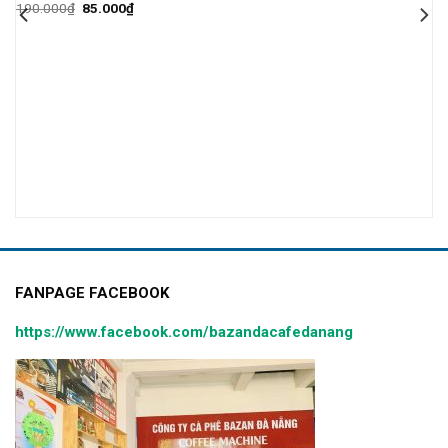
190.000
₫
85.000
₫
0
FANPAGE FACEBOOK
https://www.facebook.com/bazandacafedanang