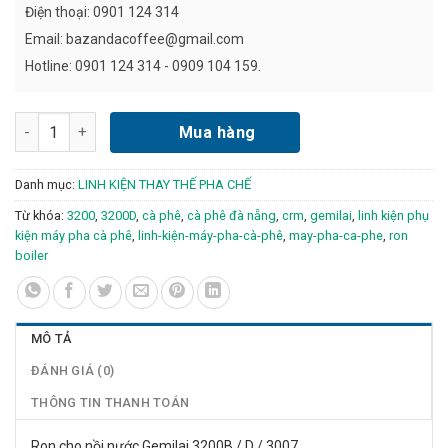
Điện thoại: 0901 124 314
Email:
bazandacoffee@gmail.com
Hotline: 0901 124 314 - 0909 104 159.
Ron boiler / nồi nước cho máy Gemilai / CRM 3200B /D/ 3007 s
Mua hàng
Danh mục:
LINH KIỆN THAY THẾ PHA CHẾ
Từ khóa:
3200
,
3200D
,
cà phê
,
cà phê đà nẵng
,
crm
,
gemilai
,
linh kiện phụ
kiện máy pha cà phê
,
linh-kiện-máy-pha-cà-phê
,
may-pha-ca-phe
,
ron
boiler
MÔ TẢ
ĐÁNH GIÁ (0)
THÔNG TIN THANH TOÁN
Ron cho nồi nước Gemilai 3200B / D / 3007…