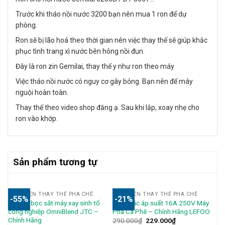
Trước khi tháo nồi nước 3200 bạn nên mua 1 ron để dự
phòng.
Ron sẽ bị lão hoá theo thời gian nên việc thay thế sẽ giúp khắc
phục tình trang xì nước bên hông nồi đun.
Đây là ron zin Gemilai, thay thế y như ron theo máy
Việc tháo nồi nước có nguy cơ gây bỏng. Bạn nên để máy
nguội hoàn toàn.
Thay thế theo video shop đăng ạ. Sau khi lắp, xoay nhẹ cho
ron vào khớp.
Sản phẩm tương tự
LINH KIỆN THAY THẾ PHA CHẾ
LINH KIỆN THAY THẾ PHA CHẾ
-55%
-21%
Socket bọc sắt máy xay sinh tố
Công tắc áp suất 16A 250V Máy
công nghiệp OmniBlend JTC –
Pha Cà Phê – Chính Hãng LEFOO
Chính Hãng
290.000
₫
229.000
₫