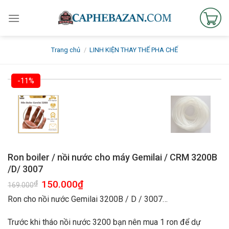
Skip
to
content
Trang chủ
/
LINH KIỆN THAY THẾ PHA CHẾ
-11%
Ron boiler / nồi nước cho máy Gemilai / CRM 3200B
/D/ 3007
150.000
₫
₫
169.000
Ron cho nồi nước Gemilai 3200B / D / 3007…
Trước khi tháo nồi nước 3200 bạn nên mua 1 ron để dự