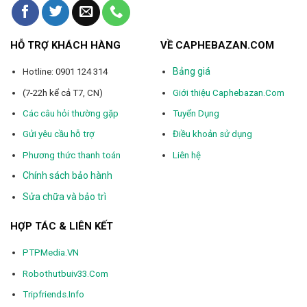
HỖ TRỢ KHÁCH HÀNG
VỀ CAPHEBAZAN.COM
Bảng giá
Hotline: 0901 124 314
(7-22h kể cả T7, CN)
Giới thiệu Caphebazan.Com
Các câu hỏi thường gặp
Tuyển Dụng
Gửi yêu cầu hỗ trợ
Điều khoản sử dụng
Phương thức thanh toán
Liên hệ
Chính sách bảo hành
Sửa chữa và bảo trì
HỢP TÁC & LIÊN KẾT
PTPMedia.VN
Robothutbuiv33.Com
Tripfriends.Info