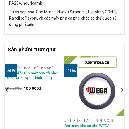
PA204, nouricambi
Thích hợp cho: San Marco; Nuova Simonelli; Expobar; CONTI;
Rancilio; Pavoni, và các máy pha cà phê khác có thể được sử
dụng phổ biến.
Sản phẩm tương tự
LINH KIỆN THAY THẾ PHA CHẾ
-50%
-10%
Ron su đầu rúp máy pha cà phê
EXPOBAR Logo Chính Hãng
199.000
₫
100.000
₫
LINH KIỆN THAY THẾ PHA CHẾ
Ron máy pha cà phê WEGA