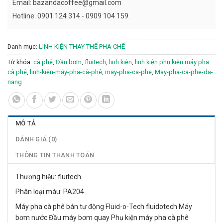
Email:
bazandacoffee@gmail.com
Hotline: 0901 124 314 - 0909 104 159.
Danh mục:
LINH KIỆN THAY THẾ PHA CHẾ
Từ khóa:
cà phê
,
Đầu bơm
,
fluitech
,
linh kiện
,
linh kiện phụ kiện máy pha
cà phê
,
linh-kiện-máy-pha-cà-phê
,
may-pha-ca-phe
,
May-pha-ca-phe-da-
nang
MÔ TẢ
ĐÁNH GIÁ (0)
THÔNG TIN THANH TOÁN
Thương hiệu: fluitech
Phân loại màu: PA204
Máy pha cà phê bán tự động Fluid-o-Tech fluidotech Máy
bơm nước Đầu máy bơm quay Phụ kiện máy pha cà phê