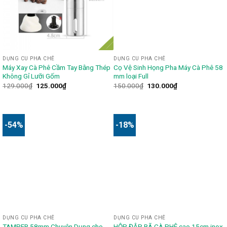
DỤNG CU PHA CHẾ
DỤNG CU PHA CHẾ
Máy Xay Cà Phê Cầm Tay Bằng Thép
Cọ Vệ Sinh Họng Pha Máy Cà Phê 58
Không Gỉ Lưỡi Gốm
mm loại Full
129.000
₫
125.000
₫
150.000
₫
130.000
₫
-54%
-18%
DỤNG CU PHA CHẾ
DỤNG CU PHA CHẾ
TAMPER 58mm Chuyên Dụng cho
HỘP ĐẬP BÃ CÀ PHÊ cao 15cm inox