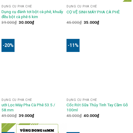
DỤNG CU PHA CHẾ
DỤNG CU PHA CHẾ
Dụng cụ đánh tơi bột cà phê, khuấy
CỌ VỆ SINH MÁY PHA CÀ PHÊ
đều bột cà phê 6 kim
39.000
₫
30.000
₫
45.000
₫
35.000
₫
-20%
-11%
DỤNG CU PHA CHẾ
DỤNG CU PHA CHẾ
ưới Lọc Máy Pha Cà Phê 53.5 /
Cốc Rót Sữa Thủy Tinh Tay Cầm Gỗ
58.mm
100ml
49.000
₫
39.000
₫
45.000
₫
40.000
₫