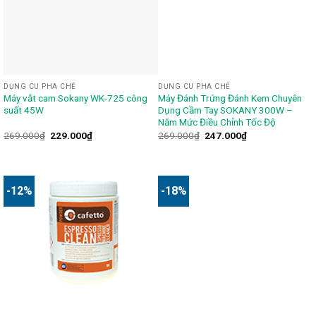
DỤNG CU PHA CHẾ
DỤNG CU PHA CHẾ
Máy vắt cam Sokany WK-725 công
Máy Đánh Trứng Đánh Kem Chuyên
suất 45W
Dụng Cầm Tay SOKANY 300W –
Năm Mức Điều Chỉnh Tốc Độ
269.000
₫
229.000
₫
269.000
₫
247.000
₫
-12%
-18%