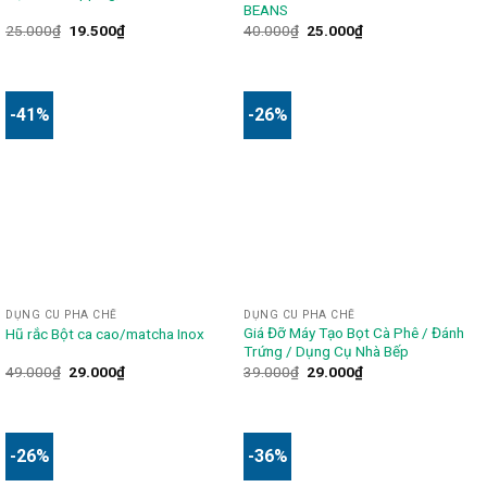
BEANS
25.000
₫
19.500
₫
40.000
₫
25.000
₫
-41%
-26%
DỤNG CU PHA CHẾ
DỤNG CU PHA CHẾ
Giá Đỡ Máy Tạo Bọt Cà Phê / Đánh
Hũ rắc Bột ca cao/matcha Inox
Trứng / Dụng Cụ Nhà Bếp
49.000
₫
29.000
₫
39.000
₫
29.000
₫
-26%
-36%