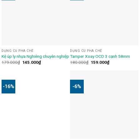
DỤNG CU PHA CHẾ
DỤNG CU PHA CHẾ
Kệ úp ly nhựa Nghiêng chuyên nghiệp
Tamper Xoay OCD 3 cạnh 58mm
179.000
₫
145.000
₫
180.000
₫
159.000
₫
-16%
-6%