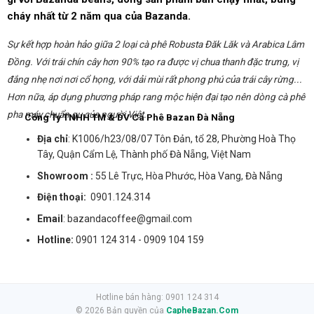
cháy nhất từ 2 năm qua của Bazanda.
Sự kết hợp hoàn hảo giữa 2 loại cà phê Robusta Đăk Lăk và Arabica Lâm
Đồng. Với trái chín cây hơn 90% tạo ra được vị chua thanh đặc trưng, vị
đắng nhẹ nơi nơi cổ họng, với dải mùi rất phong phú của trái cây rừng...
Hơn nữa, áp dụng phương pháp rang mộc hiện đại tạo nên dòng cà phê
pha máy chuẩn gu của người Việt...
Công Ty TNHH TM & DV Cà Phê Bazan Đà Nẵng
Địa chỉ
: K1006/h23/08/07 Tôn Đản, tổ 28, Phường Hoà Thọ
Tây, Quận Cẩm Lệ, Thành phố Đà Nẵng, Việt Nam
Showroom :
55 Lê Trực, Hòa Phước, Hòa Vang, Đà Nẵng
Điện thoại:
0901.124.314
Email
:
bazandacoffee@gmail.com
Hotline:
0901 124 314 - 0909 104 159
Hotline bán hàng: 0901 124 314
© 2026 Bản quyền của
CapheBazan.Com