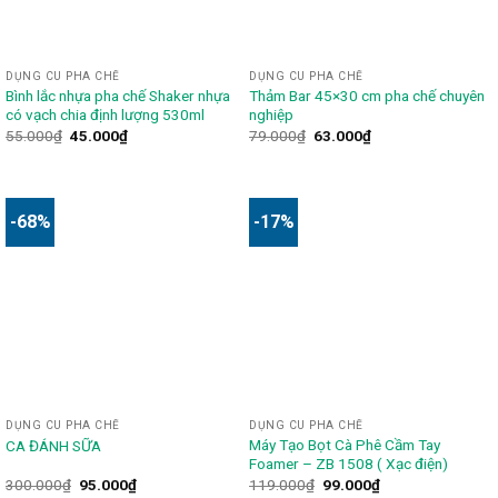
DỤNG CU PHA CHẾ
DỤNG CU PHA CHẾ
Bình lắc nhựa pha chế Shaker nhựa
Thảm Bar 45×30 cm pha chế chuyên
có vạch chia định lượng 530ml
nghiệp
55.000
₫
45.000
₫
79.000
₫
63.000
₫
-68%
-17%
DỤNG CU PHA CHẾ
DỤNG CU PHA CHẾ
Máy Tạo Bọt Cà Phê Cầm Tay
CA ĐÁNH SỮA
Foamer – ZB 1508 ( Xạc điện)
300.000
₫
95.000
₫
119.000
₫
99.000
₫