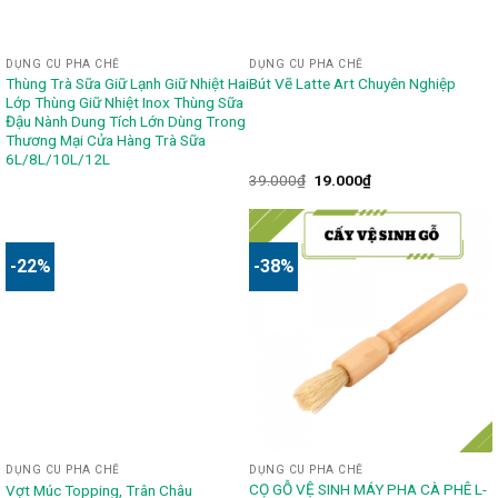
DỤNG CU PHA CHẾ
DỤNG CU PHA CHẾ
Thùng Trà Sữa Giữ Lạnh Giữ Nhiệt Hai
Bút Vẽ Latte Art Chuyên Nghiệp
Lớp Thùng Giữ Nhiệt Inox Thùng Sữa
Đậu Nành Dung Tích Lớn Dùng Trong
Thương Mại Cửa Hàng Trà Sữa
6L/8L/10L/12L
39.000
₫
19.000
₫
-22%
-38%
DỤNG CU PHA CHẾ
DỤNG CU PHA CHẾ
CỌ GỖ VỆ SINH MÁY PHA CÀ PHÊ L-
Vợt Múc Topping, Trân Châu