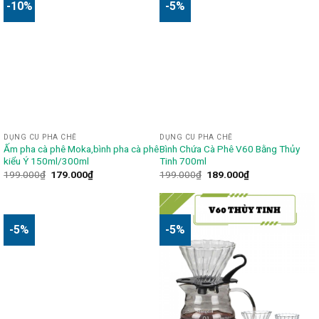
-10%
-5%
DỤNG CU PHA CHẾ
DỤNG CU PHA CHẾ
Ấm pha cà phê Moka,bình pha cà phê
Bình Chứa Cà Phê V60 Bằng Thủy
kiểu Ý 150ml/300ml
Tinh 700ml
199.000
₫
179.000
₫
199.000
₫
189.000
₫
-5%
-5%