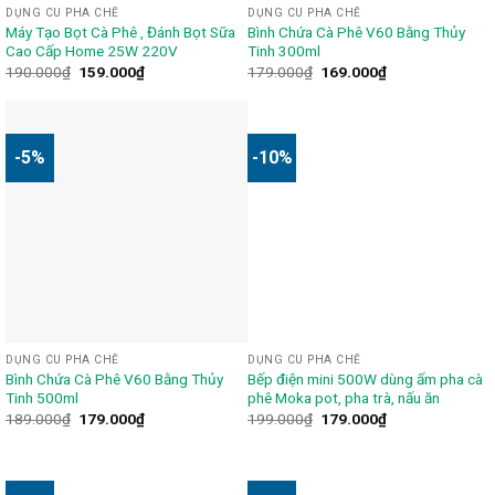
DỤNG CU PHA CHẾ
DỤNG CU PHA CHẾ
Máy Tạo Bọt Cà Phê , Đánh Bọt Sữa
Bình Chứa Cà Phê V60 Bằng Thủy
Cao Cấp Home 25W 220V
Tinh 300ml
190.000
₫
159.000
₫
179.000
₫
169.000
₫
-5%
-10%
DỤNG CU PHA CHẾ
DỤNG CU PHA CHẾ
Bình Chứa Cà Phê V60 Bằng Thủy
Bếp điện mini 500W dùng ấm pha cà
Tinh 500ml
phê Moka pot, pha trà, nấu ăn
189.000
₫
179.000
₫
199.000
₫
179.000
₫