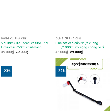
DỤNG CU PHA CHẾ
DỤNG CU PHA CHẾ
Vòi Bơm Siro Torani và Siro Thái
Bình sốt cao cấp Nhựa vuông
Pixie chai 750ml chính hãng
800/1000ml vòi rộng chống rò rỉ
39.000
₫
29.000
₫
45.000
₫
29.000
₫
-23%
-22%