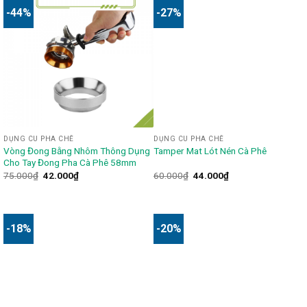
-44%
-27%
DỤNG CU PHA CHẾ
DỤNG CU PHA CHẾ
Vòng Đong Bằng Nhôm Thông Dụng
Tamper Mat Lót Nén Cà Phê
Cho Tay Đong Pha Cà Phê 58mm
75.000
₫
42.000
₫
60.000
₫
44.000
₫
-18%
-20%