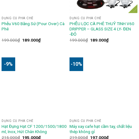
DỤNG CU PHA CHẾ
DỤNG CU PHA CHẾ
Phễu V60 Bằng Sứ (Pour Over) Cà
PHỄU LỌC CÀ PHÊ THUỶ TINH V60
Phê
DRIPPER – GLASS SIZE 4 LY- ĐEN
-ĐỎ
199.000
₫
189.000
₫
199.000
₫
189.000
₫
-9%
-10%
DỤNG CU PHA CHẾ
DỤNG CU PHA CHẾ
Hạt Đựng Hạt CF 1200/1500/1800
Máy xay cafe hạt cầm tay, chất liệu
ml, Inox, Hút Chân Không
thép không gỉ
215.000
₫
195.000
₫
219.000
₫
197.000
₫