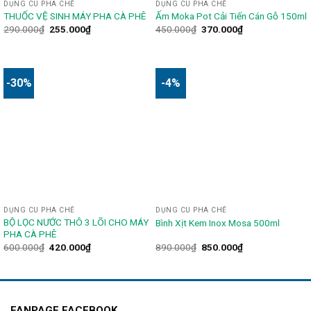
DỤNG CU PHA CHẾ
DỤNG CU PHA CHẾ
THUỐC VỆ SINH MÁY PHA CÀ PHÊ
Ấm Moka Pot Cải Tiến Cán Gỗ 150ml
290.000
₫
255.000
₫
450.000
₫
370.000
₫
-30%
-4%
DỤNG CU PHA CHẾ
DỤNG CU PHA CHẾ
BỘ LỌC NƯỚC THÔ 3 LÕI CHO MÁY
Bình Xịt Kem Inox Mosa 500ml
PHA CÀ PHÊ
600.000
₫
420.000
₫
890.000
₫
850.000
₫
FANPAGE FACEBOOK