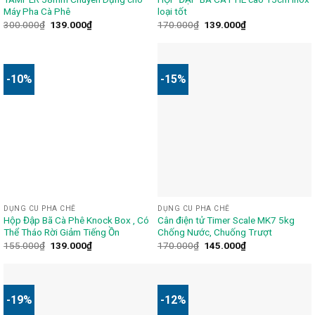
Máy Pha Cà Phê
loại tốt
300.000
₫
139.000
₫
170.000
₫
139.000
₫
-10%
-15%
DỤNG CU PHA CHẾ
DỤNG CU PHA CHẾ
Hộp Đập Bã Cà Phê Knock Box , Có
Cân điện tử Timer Scale MK7 5kg
Thể Tháo Rời Giảm Tiếng Ồn
Chống Nước, Chuống Trượt
155.000
₫
139.000
₫
170.000
₫
145.000
₫
-19%
-12%