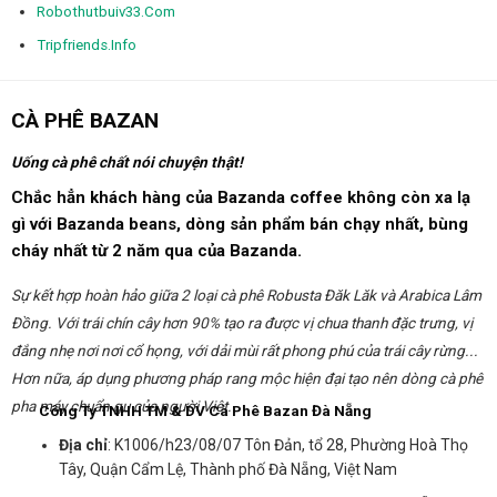
Robothutbuiv33.Com
Tripfriends.Info
CÀ PHÊ BAZAN
Uống cà phê chất nói chuyện thật!
Chắc hẳn khách hàng của Bazanda coffee không còn xa lạ
gì với Bazanda beans, dòng sản phẩm bán chạy nhất, bùng
cháy nhất từ 2 năm qua của Bazanda.
Sự kết hợp hoàn hảo giữa 2 loại cà phê Robusta Đăk Lăk và Arabica Lâm
Đồng. Với trái chín cây hơn 90% tạo ra được vị chua thanh đặc trưng, vị
đắng nhẹ nơi nơi cổ họng, với dải mùi rất phong phú của trái cây rừng...
Hơn nữa, áp dụng phương pháp rang mộc hiện đại tạo nên dòng cà phê
pha máy chuẩn gu của người Việt...
Công Ty TNHH TM & DV Cà Phê Bazan Đà Nẵng
Địa chỉ
: K1006/h23/08/07 Tôn Đản, tổ 28, Phường Hoà Thọ
Tây, Quận Cẩm Lệ, Thành phố Đà Nẵng, Việt Nam