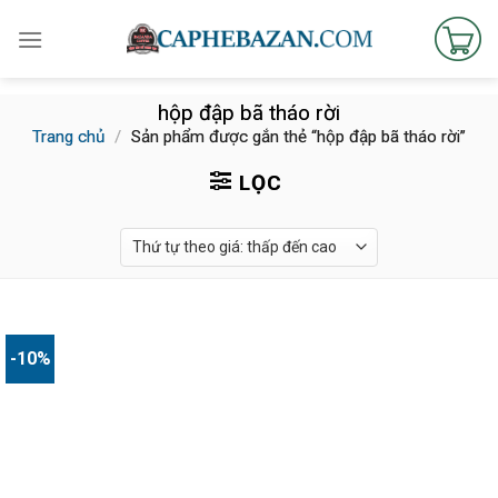
Skip
to
content
hộp đập bã tháo rời
Trang chủ
/
Sản phẩm được gắn thẻ “hộp đập bã tháo rời”
LỌC
-10%