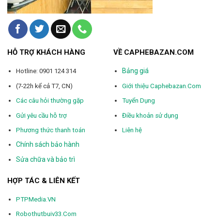
HỖ TRỢ KHÁCH HÀNG
VỀ CAPHEBAZAN.COM
Bảng giá
Hotline: 0901 124 314
(7-22h kể cả T7, CN)
Giới thiệu Caphebazan.Com
Các câu hỏi thường gặp
Tuyển Dụng
Gửi yêu cầu hỗ trợ
Điều khoản sử dụng
Phương thức thanh toán
Liên hệ
Chính sách bảo hành
Sửa chữa và bảo trì
HỢP TÁC & LIÊN KẾT
PTPMedia.VN
Robothutbuiv33.Com