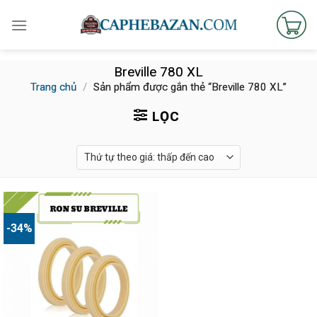
Skip
to
content
Breville 780 XL
Trang chủ
/
Sản phẩm được gắn thẻ “Breville 780 XL”
LỌC
-34%