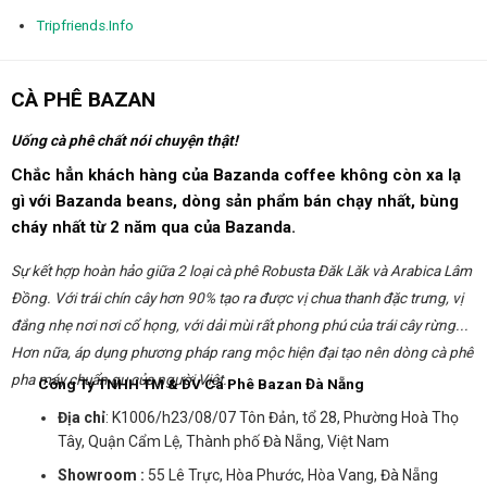
Tripfriends.Info
CÀ PHÊ BAZAN
Uống cà phê chất nói chuyện thật!
Chắc hẳn khách hàng của Bazanda coffee không còn xa lạ
gì với Bazanda beans, dòng sản phẩm bán chạy nhất, bùng
cháy nhất từ 2 năm qua của Bazanda.
Sự kết hợp hoàn hảo giữa 2 loại cà phê Robusta Đăk Lăk và Arabica Lâm
Đồng. Với trái chín cây hơn 90% tạo ra được vị chua thanh đặc trưng, vị
đắng nhẹ nơi nơi cổ họng, với dải mùi rất phong phú của trái cây rừng...
Hơn nữa, áp dụng phương pháp rang mộc hiện đại tạo nên dòng cà phê
pha máy chuẩn gu của người Việt...
Công Ty TNHH TM & DV Cà Phê Bazan Đà Nẵng
Địa chỉ
: K1006/h23/08/07 Tôn Đản, tổ 28, Phường Hoà Thọ
Tây, Quận Cẩm Lệ, Thành phố Đà Nẵng, Việt Nam
Showroom :
55 Lê Trực, Hòa Phước, Hòa Vang, Đà Nẵng